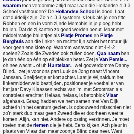
waarom
toch verdomme altijd maar aan die Hollandse 4-3-3
School vasthouden? De
Hollandse School
is dood. Laat
dat duidelijk zijn. Zo'n 4-3-3 systeem is leuk als je een fitte
Robben en een in vorm zijnde Memphis in je ploeg hebt
ballen. Dat de zijkanten zo goed worden benut. Maar met
middelmatige ballertjes als
Pietje Promes
en
Pietje
Berghuis
aan die linker- en rechter lijn schiet het natuurlijk
voor geen ene klote op. Waarom vanavond niet 4-4-2
spelen? Zoals die Zweden ook zullen doen.
Qua naam
ben
je dan één op één op elf plekken beter. Zet je
Van Persie
...
oh nee wacht... of uh
Huntelaar
... wel godverdomme Danny
Blind... zet je voor ons part Luuk de Jong naast Vincent
Janssen. Sneijdertje er kort achter. Laat je Wijnaldum het
linkermiddenveld bestrijden, positioneer je voetballer van
het jaar Davy Klaassen rechts van 'm, met Strootman als
controleur erachter. Helaas, helaas, is betonblok
Vlaar
afgehaakt. Graag hadden we hem samen met Van Dijk
achterin in het centrum gezien. Is opbouwend misschien niet
zo'n sterk duo maar geen Zweed die er doorheen weet te
komen. Afijn, kan niet. Andere oplossing verzinnen. Je moet
roeien met de
riemen
die je hebt. Eens kijken. Ach pleur in
plaats van Vlaar dan maar zoontje Blind daar neer. Want