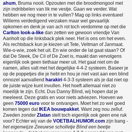
ahum
, Bruma nooit. Opzouten met die broodmongool met
zijn indribbelen van lik me vestje. Gaan we verder. Wat
hebben we nog meer in te vullen? Mag op links eventueel
Willems verdedigend verzaken maar wel gevaarlijk
opkomen en denk je van ach rot toch verdomme op met die
Carlton look-a-like
dan zetten we gewoon vriendje Van
Aanholt op die linksback plek neer. Het is ons om het even.
Als rechtsback kun je kiezen uit Tete, Veltman of Janmaat.
Wie-o-wie, zoek het uit. En wie onder de lat gaat staan? Of
dat De Steek, De Cil of De Zoet is, maakt dan vervolgens
eigenlijk ook geen tiethaar meer uit. Het gaat niet om de
namen, alles valt met het degelijke 4-4-2 systeem. Baseer je
op de poppetjes die je hebt en hou je niet vast aan een blind
onnozel aanvallend
harakiri
4-3-3 systeem als je dat niet op
de juiste wijze kunt invullen. Het hoeft allemaal niet zo
moeilijk te zijn. Echt. Dus Danny Blind, wij hopen dat je
meeleest. Deze gratis en voor niets adviezen. Hoeven we
geen
75000 euro
voor te ontvangen. Moet het zo wel goed
komen tegen dat
IKEA bouwpakket
. Want zeg nou zelluf.
Zweden zonder
Zlatan
stelt toch eigenlijk ook geen ene ruk
voor? Echter wij van de
VOETBALHUMOR.com
zijn bang
-
het eigenwijze Zeeuwse scholletje Blind een beetje