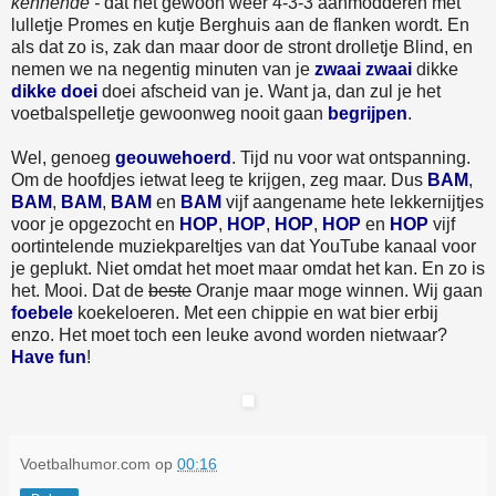
kennende -
dat het gewoon weer 4-3-3 aanmodderen met
lulletje Promes en kutje Berghuis aan de flanken wordt. En
als dat zo is, zak dan maar door de stront drolletje Blind, en
nemen we na negentig minuten van je
zwaai zwaai
dikke
dikke doei
doei afscheid van je. Want ja, dan zul je het
voetbalspelletje gewoonweg nooit gaan
begrijpen
.
Wel, genoeg
geouwehoerd
. Tijd nu voor wat ontspanning.
Om de hoofdjes ietwat leeg te krijgen, zeg maar. Dus
BAM
,
BAM
,
BAM
,
BAM
en
BAM
vijf aangename hete lekkernijtjes
voor je opgezocht en
HOP
,
HOP
,
HOP
,
HOP
en
HOP
vijf
oortintelende muziekpareltjes van dat YouTube kanaal voor
je geplukt. Niet omdat het moet maar omdat het kan. En zo is
het. Mooi. Dat de
beste
Oranje maar moge winnen. Wij gaan
foebele
koekeloeren. Met een chippie en wat bier erbij
enzo. Het moet toch een leuke avond worden nietwaar?
Have fun
!
Voetbalhumor.com
op
00:16