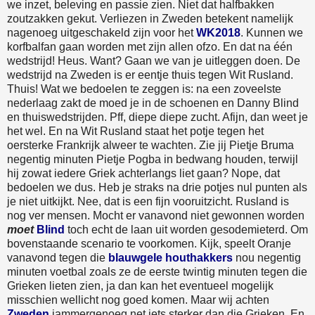
we inzet, beleving en passie zien. Niet dat halfbakken
zoutzakken gekut. Verliezen in Zweden betekent namelijk
nagenoeg uitgeschakeld zijn voor het
WK2018
. Kunnen we
korfbalfan gaan worden met zijn allen ofzo. En dat na één
wedstrijd! Heus. Want? Gaan we van je uitleggen doen. De
wedstrijd na Zweden is er eentje thuis tegen Wit Rusland.
Thuis! Wat we bedoelen te zeggen is: na een zoveelste
nederlaag zakt de moed je in de schoenen en Danny Blind
en thuiswedstrijden. Pff, diepe diepe zucht. Afijn, dan weet je
het wel. En na Wit Rusland staat het potje tegen het
oersterke Frankrijk alweer te wachten. Zie jij Pietje Bruma
negentig minuten Pietje Pogba in bedwang houden, terwijl
hij zowat iedere Griek achterlangs liet gaan? Nope, dat
bedoelen we dus. Heb je straks na drie potjes nul punten als
je niet uitkijkt. Nee, dat is een fijn vooruitzicht. Rusland is
nog ver mensen. Mocht er vanavond niet gewonnen worden
moet
Blind
toch echt de laan uit worden gesodemieterd. Om
bovenstaande scenario te voorkomen. Kijk, speelt Oranje
vanavond tegen die
blauwgele houthakkers
nou negentig
minuten voetbal zoals ze de eerste twintig minuten tegen die
Grieken lieten zien, ja dan kan het eventueel mogelijk
misschien wellicht nog goed komen. Maar wij achten
Zweden
jammergenoeg net iets sterker dan die Grieken. En