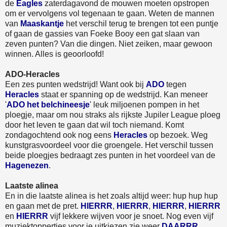
de
Eagles
zaterdagavond de mouwen moeten opstropen
om er vervolgens vol tegenaan te gaan. Weten de mannen
van
Maaskantje
het verschil terug te brengen tot een puntje
of gaan de gassies van Foeke Booy een gat slaan van
zeven punten? Van die dingen. Niet zeiken, maar gewoon
winnen. Alles is geoorloofd!
ADO-Heracles
Een zes punten wedstrijd! Want ook bij
ADO
tegen
Heracles
staat er spanning op de wedstrijd. Kan meneer
'
ADO het belchineesje
' leuk miljoenen pompen in het
ploegje, maar om nou straks als rijkste Jupiler League ploeg
door het leven te gaan dat wil toch niemand. Komt
zondagochtend ook nog eens
Heracles
op bezoek. Weg
kunstgrasvoordeel voor die groengele. Het verschil tussen
beide ploegjes bedraagt zes punten in het voordeel van de
Hagenezen
.
Laatste alinea
En in die laatste alinea is het zoals altijd weer: hup hup hup
en gaan met de pret.
HIERRR
,
HIERRR
,
HIERRR
,
HIERRR
en
HIERRR
vijf lekkere wijven voor je snoet. Nog even vijf
muziektoppertjes voor je uitkiezen zie weer
DAARRR
,