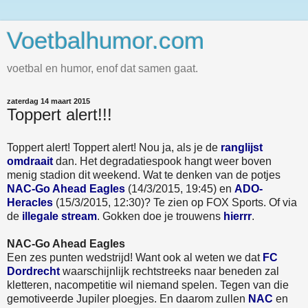
Voetbalhumor.com
voetbal en humor, enof dat samen gaat.
zaterdag 14 maart 2015
Toppert alert!!!
Toppert alert! Toppert alert! Nou ja, als je de
ranglijst
omdraait
dan. Het degradatiespook hangt weer boven
menig stadion dit weekend. Wat te denken van de potjes
NAC-Go Ahead Eagles
(14/3/2015, 19:45) en
ADO-
Heracles
(15/3/2015, 12:30)? Te zien op FOX Sports. Of via
de
illegale stream
. Gokken doe je trouwens
hierrr
.
NAC-Go Ahead Eagles
Een zes punten wedstrijd! Want ook al weten we dat
FC
Dordrecht
waarschijnlijk rechtstreeks naar beneden zal
kletteren, nacompetitie wil niemand spelen. Tegen van die
gemotiveerde Jupiler ploegjes. En daarom zullen
NAC
en