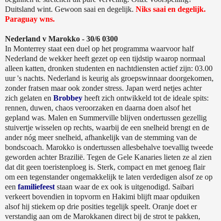
Duitsland wint. Gewoon saai en degelijk.
Niks saai en degelijk.
Paraguay wns.
Nederland v Marokko - 30/6 0300
In Monterrey staat een duel op het programma waarvoor half
Nederland de wekker heeft gezet op een tijdstip waarop normaal
alleen katten, dronken studenten en nachtdiensten actief zijn: 03.00
uur 's nachts. Nederland is keurig als groepswinnaar doorgekomen,
zonder fratsen maar ook zonder stress. Japan werd netjes achter
zich gelaten en
Brobbey
heeft zich ontwikkeld tot de ideale spits:
rennen, duwen, chaos veroorzaken en daarna doen alsof het
gepland was. Malen en Summerville blijven ondertussen gezellig
stuivertje wisselen op rechts, waarbij de een snelheid brengt en de
ander nóg meer snelheid, afhankelijk van de stemming van de
bondscoach. Marokko is ondertussen allesbehalve toevallig tweede
geworden achter Brazilië. Tegen de Gele Kanaries lieten ze al zien
dat dit geen toeristenploeg is. Sterk, compact en met genoeg flair
om een tegenstander ongemakkelijk te laten verdedigen alsof ze op
een
familiefeest
staan waar de ex ook is uitgenodigd. Saibari
verkeert bovendien in topvorm en Hakimi blijft maar opduiken
alsof hij stiekem op drie posities tegelijk speelt. Oranje doet er
verstandig aan om de Marokkanen direct bij de strot te pakken,