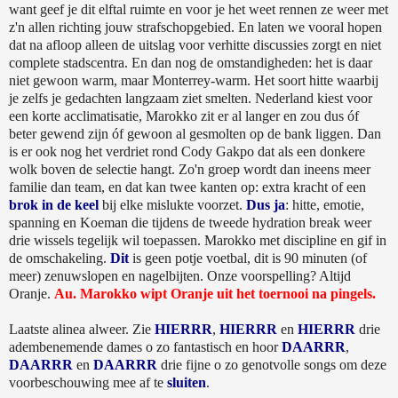
want geef je dit elftal ruimte en voor je het weet rennen ze weer met
z'n allen richting jouw strafschopgebied. En laten we vooral hopen
dat na afloop alleen de uitslag voor verhitte discussies zorgt en niet
complete stadscentra. En dan nog de omstandigheden: het is daar
niet gewoon warm, maar Monterrey-warm. Het soort hitte waarbij
je zelfs je gedachten langzaam ziet smelten. Nederland kiest voor
een korte acclimatisatie, Marokko zit er al langer en zou dus óf
beter gewend zijn óf gewoon al gesmolten op de bank liggen. Dan
is er ook nog het verdriet rond Cody Gakpo dat als een donkere
wolk boven de selectie hangt. Zo'n groep wordt dan ineens meer
familie dan team, en dat kan twee kanten op: extra kracht of een
brok in de keel
bij elke mislukte voorzet.
Dus ja
: hitte, emotie,
spanning en Koeman die tijdens de tweede hydration break weer
drie wissels tegelijk wil toepassen. Marokko met discipline en gif in
de omschakeling.
Dit
is geen potje voetbal, dit is 90 minuten (of
meer) zenuwslopen en nagelbijten. Onze voorspelling? Altijd
Oranje.
Au. Marokko wipt Oranje uit het toernooi na pingels.
Laatste alinea alweer. Zie
HIERRR
,
HIERRR
en
HIERRR
drie
adembenemende dames o zo fantastisch en hoor
DAARRR
,
DAARRR
en
DAARRR
drie fijne o zo genotvolle songs om deze
voorbeschouwing mee af te
sluiten
.