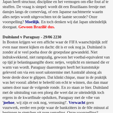
Japan heeft structuur, discipline en het vermogen om elke fout af te
straffen. De vraag is simpel: wordt dit een Braziliaans feestje met
dansjes langs de cornervlag, of een Japanse nachtmerrie waarin
alles netjes wordt uitgevochten tot de laatste seconde? Onze
voorspelling?
Moeilijk
. En toch denken wij dat Japan uiteindelijk
doorgaat.
Gewoon Brazilië dus.
Duitsland v Paraguay - 29/06 2230
In Boston krijgen we een affiche waar de FIFA waarschijnlijk zelf
even naar moest kijken en dacht: dit is er ook nog ja. Duitsland is
zonder al te veel poeha door de groepsfase gewandeld. Niet
indrukwekkend, niet rampzalig, gewoon het voetbal-equivalent van
op tijd je belastingaangifte doen: netjes, verplicht en niemand die er
warm van wordt. Paraguay daarentegen heeft het kunststukje
geleverd om via een soort salonremise met Australië alsnog als
beste derde door te glippen. Dat klinkt chique, maar in de praktijk
was het vooral: allebei te beleefd om echt te winnen, dus dan maar
samen door naar de volgende ronde. En zo staan ze hier. Duitsland
met de uitstraling van een ploeg die weet dat ze uiteindelijk toch
ergens in de kwartfinale opduiken, Paraguay met de vibe van
'
joehoe
, wij zijn er ook nog, verrassing!'.
Verwacht
geen
vuurwerk, eerder een potje waar de bankzitters in de 60e minuut al
beginnen te stretchen uit pure verveling. Onze voorspelling?