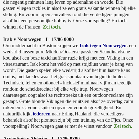
die negentig minuten lang leven op adrenaline en woede. Die
gasten vliegen tackles in alsof ze een gratis vakantie winnen bij elke
sliding. En voorin lopen aanvallers rond die verdedigers pijnigen
alsof het een persoonlijke hobby is. Onze voorspellng? En toch
winnen de Fransen.
Zei toch.
Irak v Noorwegen - I - 17/06 0000
Om middernacht in Boston krijgen we
Irak tegen Noorwegen
: een
wedstrijd tussen pure Midden-Oosterse passie en Scandinavische
kou alsof een boze taxichauffeur ruzie krijgt met een Viking in een
visrestaurant. Irak komt het veld op met strijdlust waar je bang van
wordt. Die gasten spelen elke wedstrijd alsof het hun laatste kans
ooit is, met tackles waar het gras spontaan van begint te huilen.
Technisch, fel en emotioneel - inclusief minimaal vijf man tegelijk
rondom de scheidsrechter bij elke vrije trap. Noorwegen
daarentegen oogt alsof ze rechtstreeks uit een outdoor-reclame zijn
gestapt. Grote blonde Vikingen die eruitzien alsof ze overdag zalm
roken en 's avonds spitsen opvreten voor de gezelligheid. En
natuurlijk kijkt
iedereen
naar Erling Haaland, die verdedigers
behandelt alsof het pionnen zijn bij een training van de F'jes. Onze
voorspelling? Noorwegen gaat er met de winst vandoor.
Zei toch.
Argentinië v Algerije - J - 17/06 0300