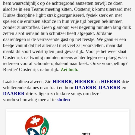
hem waarschijnlijk op de achtergrond aanzetten terwijl ze doen
alsof ze in een Teams-meeting zitten. Oostenrijk komt uiteraard met
Duitse discipline-light: strak georganiseerd, fysiek sterk en met
spelers die eruitzien alsof ze in hun vrije tijd bergen beklimmen
zonder zuurstoffles. Geen glamour, wel negentig minuten lang druk
zetten alsof iemand hun schnitzel heeft afgepakt. Jordanië
daarentegen is de verrassende gast op het feestje. We gaan er een
beetje vanuit dat het allemaal niet veel zal voorstellen, maar dat
maakt dit soort wedstrijden juist gevaarlijk. Voor je het weet staat
Oostenrijk na twintig minuten ineens achter tegen een ploeg waar
iedereen vooraf schouderophalend naar keek. Onze voorspelling?
Biertje? Oostenrijk natuurlijk.
Zei toch.
Laatste alinea alweer. Zie
HIERRR
,
HIERRR
en
HIERRR
drie
schitterende dames o zo fraai en hoor
DAARRR
,
DAARRR
en
DAARRR
drie zalige o zo lekkere songs om deze
voorbeschouwing mee af te
sluiten
.