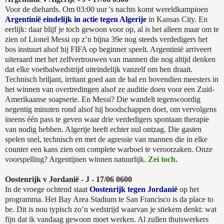
Voor de diehards. Om 03:00 uur 's nachts komt wereldkampioen
Argentinië eindelijk in actie tegen Algerije
in Kansas City. En
eerlijk: daar blijf je toch gewoon voor op, al is het alleen maar om te
zien of Lionel Messi op z’n bijna 39e nog steeds verdedigers het
bos instuurt alsof hij FIFA op beginner speelt. Argentinië arriveert
uiteraard met het zelfvertrouwen van mannen die nog altijd denken
dat elke voetbalwedstrijd uiteindelijk vanzelf om hen draait.
Technisch briljant, irritant goed aan de bal en bovendien meesters in
het winnen van overtredingen alsof ze auditie doen voor een Zuid-
Amerikaanse soapserie. En Messi? Die wandelt tegenwoordig
negentig minuten rond alsof hij boodschappen doet, om vervolgens
ineens één pass te geven waar drie verdedigers spontaan therapie
van nodig hebben. Algerije heeft echter nul ontzag. Die gasten
spelen snel, technisch en met de agressie van mannen die in elke
counter een kans zien om complete warboel te veroorzaken. Onze
voorspelling? Argentijnen winnen natuurlijk.
Zei toch.
Oostenrijk v Jordanië - J - 17/06 0600
In de vroege ochtend staat
Oostenrijk tegen Jordanië
op het
programma. Het Bay Area Stadium te San Francisco is da place to
be. Dit is nou typisch zo’n wedstrijd waarvan je stiekem denkt: wat
fijn dat ik vandaag gewoon moet werken. Al zullen thuiswerkers