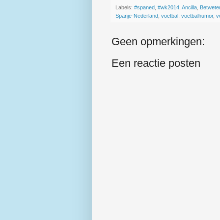
Labels:
#spaned
,
#wk2014
,
Ancilla
,
Betwete
Spanje-Nederland
,
voetbal
,
voetbalhumor
,
v
Geen opmerkingen:
Een reactie posten