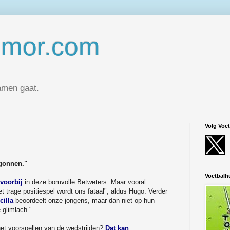
umor.com
amen gaat.
Volg Voe
egonnen."
Voetbal
voorbij
in deze bomvolle Betweters. Maar vooral
et trage positiespel wordt ons fataal", aldus Hugo. Verder
cilla
beoordeelt onze jongens, maar dan niet op hun
 glimlach."
t voorspellen van de wedstrijden?
Dat kan
.