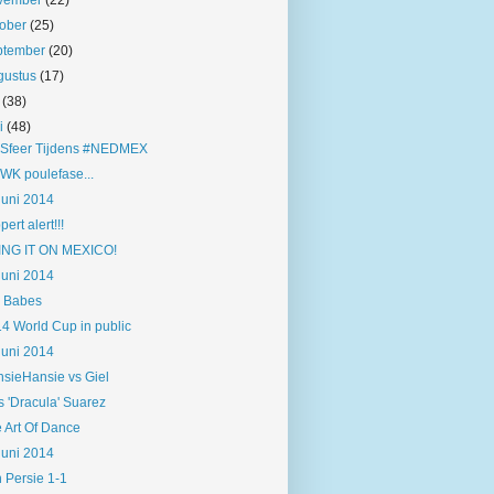
vember
(22)
tober
(25)
ptember
(20)
gustus
(17)
i
(38)
ni
(48)
 Sfeer Tijdens #NEDMEX
WK poulefase...
juni 2014
pert alert!!!
ING IT ON MEXICO!
juni 2014
 Babes
4 World Cup in public
juni 2014
sieHansie vs Giel
s 'Dracula' Suarez
 Art Of Dance
juni 2014
 Persie 1-1