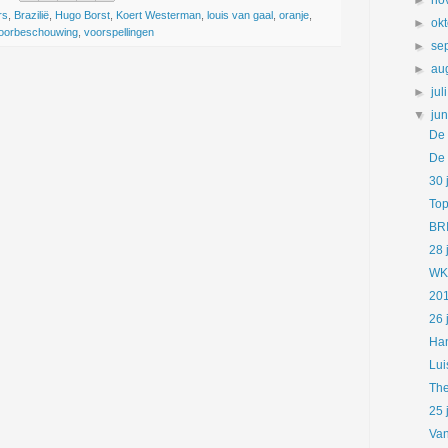
►
no
rs
,
Brazilië
,
Hugo Borst
,
Koert Westerman
,
louis van gaal
,
oranje
,
►
ok
oorbeschouwing
,
voorspellingen
►
se
►
au
►
jul
▼
ju
De
De 
30 
Top
BR
28 
WK
201
26 
Han
Lui
The
25 
Van