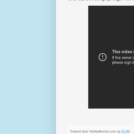
Gepost door
Voetbalhumor.com
op
21:49