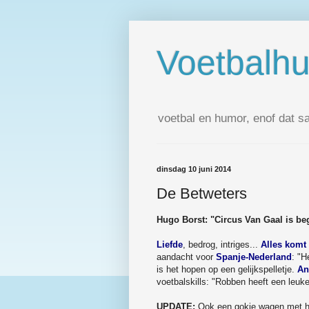
Voetbalh
voetbal en humor, enof dat s
dinsdag 10 juni 2014
De Betweters
Hugo Borst: "Circus Van Gaal is b
Liefde
, bedrog, intriges...
Alles komt 
aandacht voor
Spanje-Nederland
: "H
is het hopen op een gelijkspelletje.
An
voetbalskills: "Robben heeft een leuke
UPDATE:
Ook een gokje wagen met he