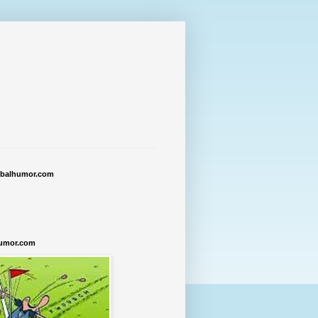
tbalhumor.com
humor.com