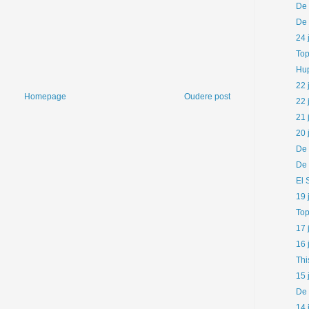
De 
De 
24 
Top
Hup
22 
Homepage
Oudere post
22 
21 
20 
De 
De 
El 
19 
Top
17 
16 
Thi
15 
De 
14 