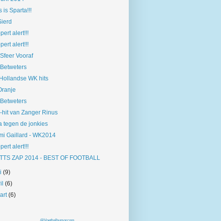
s is Sparta!!!
Sierd
pert alert!!!
pert alert!!!
Sfeer Vooraf
Betweters
Hollandse WK hits
Oranje
Betweters
hit van Zanger Rinus
 tegen de jonkies
i Gaillard - WK2014
pert alert!!!
TTS ZAP 2014 - BEST OF FOOTBALL
i
(9)
il
(6)
art
(6)
@Voetbalhumorcom