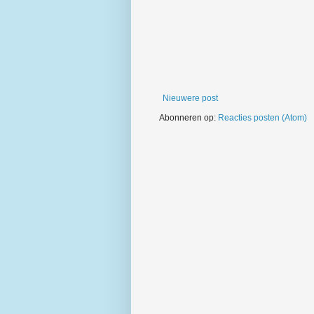
Nieuwere post
Abonneren op:
Reacties posten (Atom)