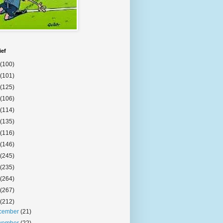
ief
(100)
(101)
(125)
(106)
(114)
(135)
(116)
(146)
(245)
(235)
(264)
(267)
(212)
cember
(21)