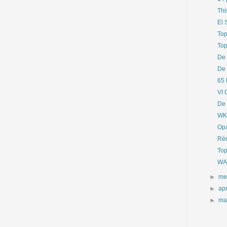
Thi
El 
Top
Top
De 
De 
65 
VI 
De 
WK-
Opa
Rém
Top
WA
►
me
►
apr
►
ma