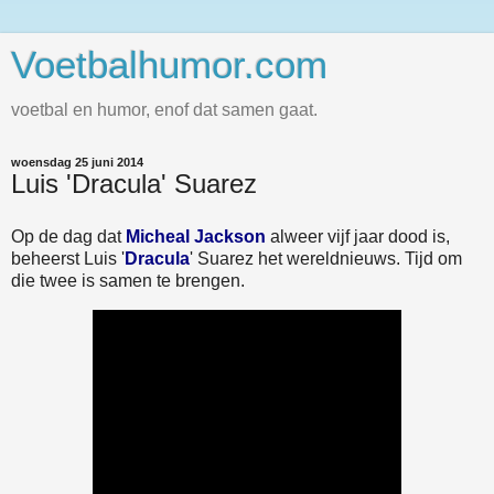
Voetbalhumor.com
voetbal en humor, enof dat samen gaat.
woensdag 25 juni 2014
Luis 'Dracula' Suarez
Op de dag dat
Micheal Jackson
alweer vijf jaar dood is,
beheerst Luis '
Dracula
' Suarez het wereldnieuws. Tijd om
die twee is samen te brengen.