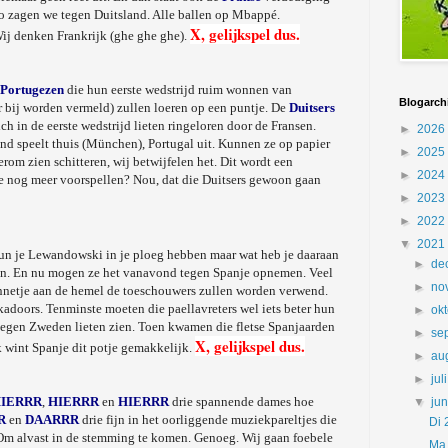
o zagen we tegen Duitsland. Alle ballen op Mbappé.
X, gelijkspel dus.
ij denken Frankrijk (ghe ghe ghe).
Portugezen
die hun eerste wedstrijd ruim wonnen van
Blogarch
r bij worden vermeld) zullen loeren op een puntje. De
Duitsers
h in de eerste wedstrijd lieten ringeloren door de Fransen.
►
2026
land speelt thuis (München), Portugal uit. Kunnen ze op papier
►
2025
rom zien schitteren, wij betwijfelen het. Dit wordt een
►
2024
 nog meer voorspellen? Nou, dat die Duitsers gewoon gaan
►
2023
►
2022
▼
2021
 Kun je Lewandowski in je ploeg hebben maar wat heb je daaraan
►
de
allen. En nu mogen ze het vanavond tegen Spanje opnemen. Veel
►
no
zonnetje aan de hemel de toeschouwers zullen worden verwend.
adoors. Tenminste moeten die paellavreters wel iets beter hun
►
ok
tegen Zweden lieten zien. Toen kwamen die fletse Spanjaarden
►
se
X, gelijkspel dus.
 wint Spanje dit potje gemakkelijk.
►
au
►
jul
IERRR
,
HIERRR
en
HIERRR
drie spannende dames hoe
▼
ju
R
en
DAARRR
drie fijn in het oorliggende muziekpareltjes die
Di 
. Om alvast in de stemming te komen. Genoeg. Wij gaan foebele
Ma 