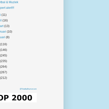
tbal & Muziek
pert alert!!!
i
(11)
il
(16)
art
(13)
bruari
(10)
nuari
(8)
(116)
(146)
(245)
(235)
(264)
(267)
(212)
@Voetbalhumorcom