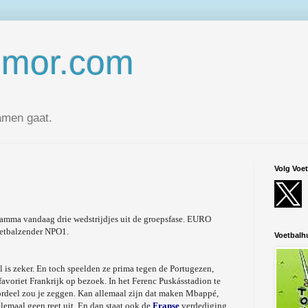
umor.com
amen gaat.
Volg Voe
gramma vandaag drie wedstrijdjes uit de groepsfase. EURO
voetbalzender NPO1.
Voetbal
el is zeker. En toch speelden ze prima tegen de Portugezen,
avoriet Frankrijk op bezoek. In het Ferenc Puskásstadion te
oordeel zou je zeggen. Kan allemaal zijn dat maken Mbappé,
emaal geen reet uit. En dan staat ook de
Franse
verdediging