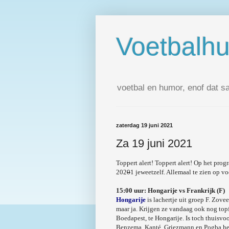
Voetbalh
voetbal en humor, enof dat s
zaterdag 19 juni 2021
Za 19 juni 2021
Toppert alert! Toppert alert! Op het pro
202
0
1 jeweetzelf. Allemaal te zien op 
15:00 uur: Hongarije vs Frankrijk (F)
Hongarije
is lachertje uit groep F. Zove
maar ja. Krijgen ze vandaag ook nog topf
Boedapest, te Hongarije. Is toch thuisv
Benzema, Kanté, Griezmann en Pogba hel