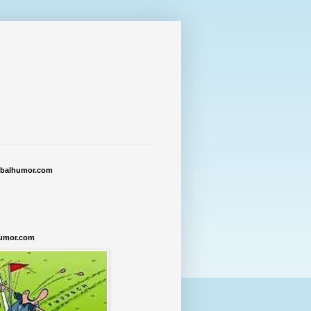
tbalhumor.com
humor.com