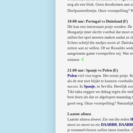
nog als een blok. Geen doorkomen aan z
Doelpuntenfestijn. Onze voorspelling? W
18:00 uur: Portugal vs Duitsland (F)
Dit kan een interessant potje worden. De
Hongarije (met slecht voetbal dat moet e
zullen het spel moeten maken nadat ze zic
Echter schrijf die mofjes nooit af. Duits
zetten wat ze willen. Of we Ronaldo wede
aangename game voorspellen wij. Wat we
√
winnen.
21:00 uur: Spanje vs Polen (E)
Polen
viel vies tegen. Het eerste potje.
als de rest niet blijkt te kunnen voetb
succes. In
Spanje
, in Sevilla. Heerlijk 
Tiki-taka zeggen we dahag tegen die stuk
best doen als dat ze afgelopen maandag 
goed weg. Onze voorspelling? Natuurlijk
Laatste alinea
Laatste alinea alweer. Zie om die reden
H
mooi zo mooi en zie
DAARRR
,
DAARR
je trommelvliezen zullen laten tintelen