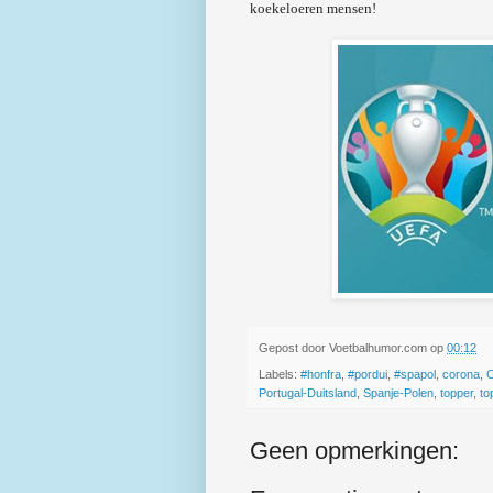
koekeloeren mensen!
Gepost door
Voetbalhumor.com
op
00:12
Labels:
#honfra
,
#pordui
,
#spapol
,
corona
,
C
Portugal-Duitsland
,
Spanje-Polen
,
topper
,
to
Geen opmerkingen: