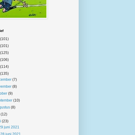
ief
(101)
(101)
(125)
(106)
(114)
(135)
cember
(7)
vember
(8)
tober
(9)
ptember
(10)
gustus
(8)
i
(12)
ni
(23)
29 juni 2021
28 juni 2021