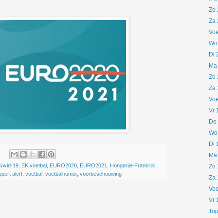
Zo 
Za 
Voe
Wo 
Di 
Ma 
Zo 
Za 
Voe
Vr 
Do 
Wo 
Di 
Ma 
ovid-19
,
EK voetbal
,
EURO2020
,
EURO2021
,
Hongarije-Frankrijk
,
Zo 
ppert alert
,
voetbal
,
voetbalhumor
,
voorbeschouwing
Za 
Voe
Vr 
Top